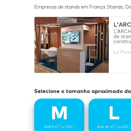
Empresas de stands em França. Stands, Dis
L'AR
L'ARC
de stan
constru
Le Perr
Selecione o tamanho aproximado do 
M
L
2
2
Até 9 m
( ≤ 100 )
Até 36 m
( ≤ 400 )