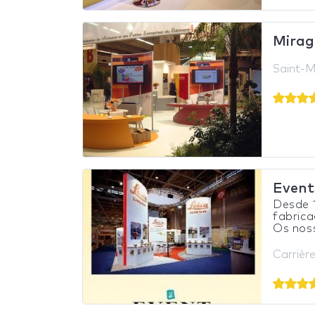
Mirag
Saint-M
Event
Desde 
fabrica
Os noss
Carrièr