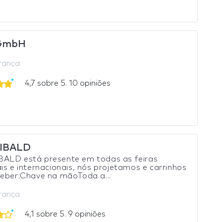
GmbH
França
4,7 sobre 5. 10 opiniões
IBALD
ALD está presente em todas as feiras
is e internacionais, nós projetamos e carrinhos
ceber:Chave na mãoToda a...
França
4,1 sobre 5. 9 opiniões