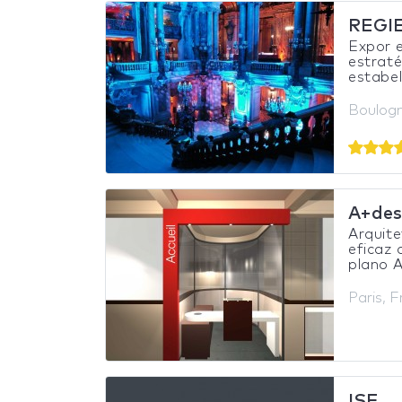
REGI
Expor e
estrat
estabel
Boulogn
A+des
Arquite
eficaz 
plano A
Paris, 
ISF