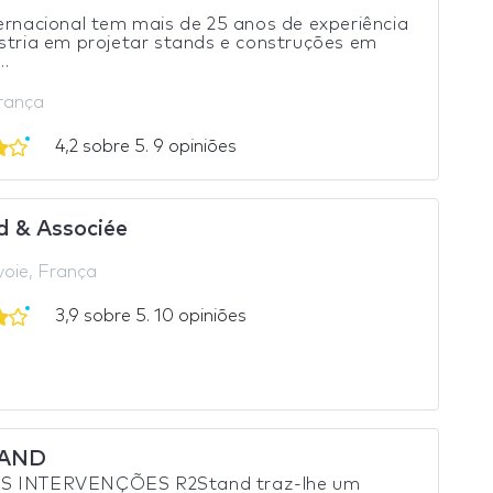
ernacional tem mais de 25 anos de experiência
stria em projetar stands e construções em
..
França
4,2 sobre 5. 9 opiniões
d & Associée
oie, França
3,9 sobre 5. 10 opiniões
TAND
 INTERVENÇÕES R2Stand traz-lhe um