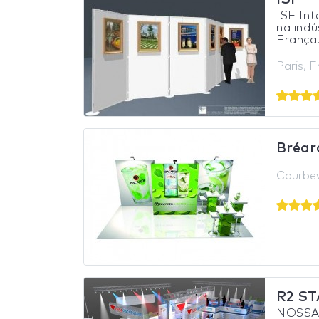
ISF Int
na indú
França.
Paris, 
Bréar
Courbev
R2 S
NOSSAS