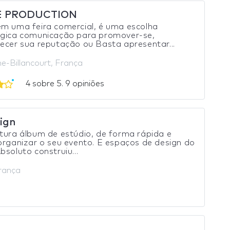
E PRODUCTION
m uma feira comercial, é uma escolha
égica comunicação para promover-se,
ecer sua reputação ou Basta apresentar...
e-Billancourt, França
4 sobre 5. 9 opiniões
ign
tura álbum de estúdio, de forma rápida e
organizar o seu evento. E espaços de design do
bsoluto construiu...
França