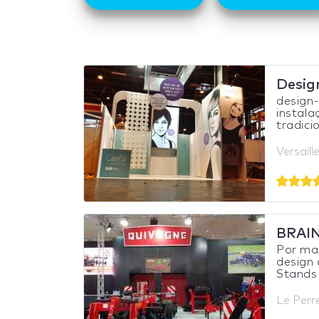
Desig
design-
instala
tradici
Versaill
BRAI
Por ma
design 
Stands 
Le Perr