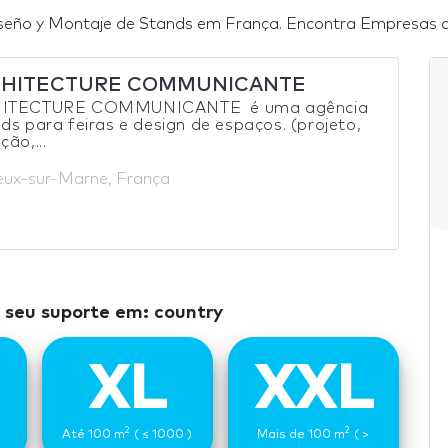
eño y Montaje de Stands em França. Encontra Empresas de
CHITECTURE COMMUNICANTE
HITECTURE COMMUNICANTE é uma agência
ds para feiras e design de espaços. (projeto,
ção,...
eux-sur-Marne, França
seu suporte em: country
XL
XXL
2
2
Até 100 m
( ≤ 1000 )
Mais de 100 m
( >