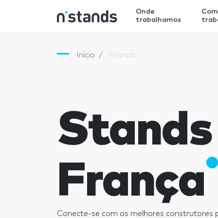
Onde
Com
trabalhamos
tra
Início
França
Stands
França
Conecte-se com os melhores construtores 