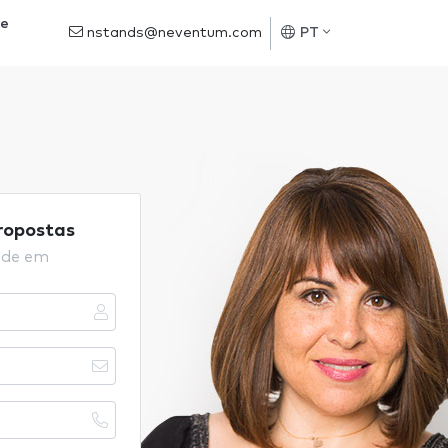
de
nstands@neventum.com
PT
propostas
nde em