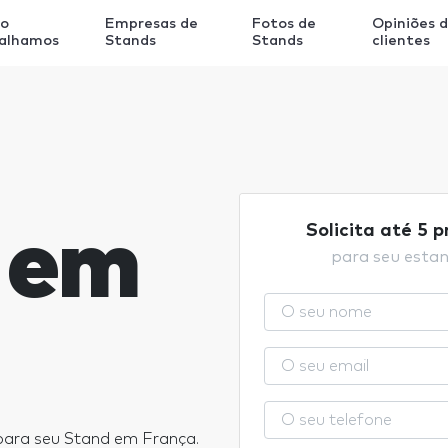
o
Empresas de
Fotos de
Opiniões 
balhamos
Stands
Stands
clientes
 em
Solicita até 5 
para seu esta
para seu Stand em França.