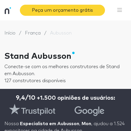
Peça um orçamento grátis
Início
França
Aubusson
Stand Aubusson
Conecte-se com os melhores construtores de Stand
em Aubusson.
127 construtores disponíveis
9,4/10
+1.500 opiniões de usuários:
Nossa
Especialista em Aubusson
,
Mon
, ajudou a 1.524
expositores na cidade de Aubusson