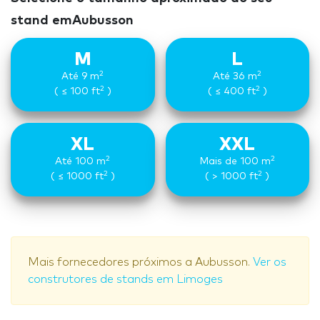
stand emAubusson
M
L
2
2
Até 9 m
Até 36 m
2
2
( ≤ 100 ft
)
( ≤ 400 ft
)
XL
XXL
2
2
Até 100 m
Mais de 100 m
2
2
( ≤ 1000 ft
)
( > 1000 ft
)
Mais fornecedores próximos a Aubusson.
Ver os
construtores de stands em Limoges