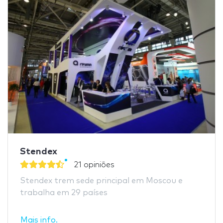
Stendex
21 opiniões
Stendex trem sede principal em Moscou e
trabalha em 29 países
Mais info.