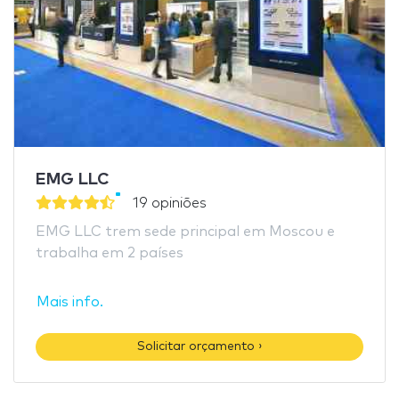
EMG LLC
19 opiniões
EMG LLC trem sede principal em Moscou e
trabalha em 2 países
Mais info.
Solicitar orçamento ›