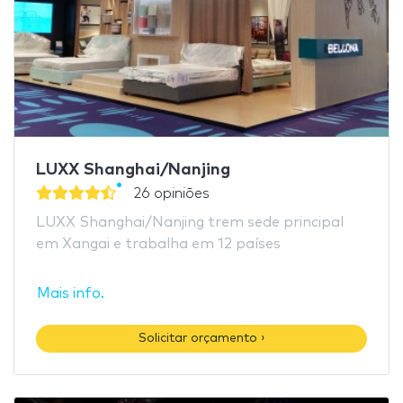
LUXX Shanghai/Nanjing
26 opiniões
LUXX Shanghai/Nanjing trem sede principal
em Xangai e trabalha em 12 países
Mais info.
Solicitar orçamento ›