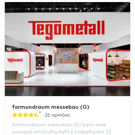
formundraum messebau (G)
26 opiniões
formundraum messebau (G) trem sede
principal em Grafschaft e trabalha em 23