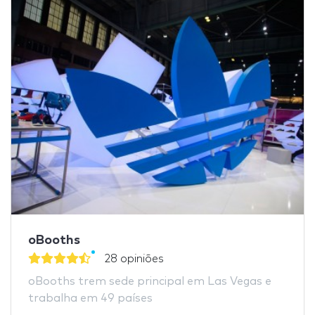
oBooths
28 opiniões
oBooths trem sede principal em Las Vegas e
trabalha em 49 países