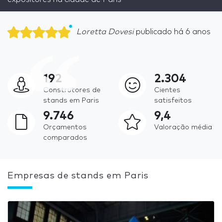
Loretta Dovesi
publicado
há 6 anos
192
2.304
Construtores de
Cientes
stands em Paris
satisfeitos
9.746
9,4
Orçamentos
Valoração média
comparados
Empresas de stands em Paris