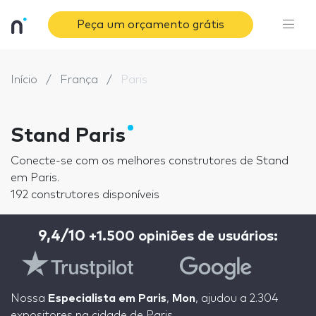
Peça um orçamento grátis
Início
França
Paris
Stand Paris
Conecte-se com os melhores construtores de Stand
em Paris.
192 construtores disponíveis
9,4/10
+1.500 opiniões de usuários:
Nossa
Especialista em Paris
,
Mon
, ajudou a 2.304
expositores na cidade de Paris