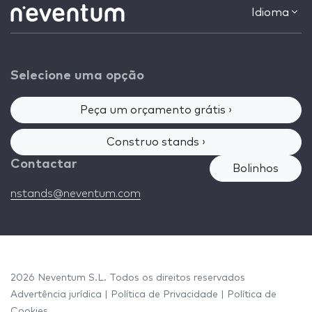
Idioma
Selecione uma opção
Peça um orçamento grátis ›
Construo stands ›
Contactar
Bolinhos
nstands@neventum.com
2026 Neventum S.L. Todos os direitos reservados
Advertência jurídica
|
Política de Privacidade
|
Política de
Cookies