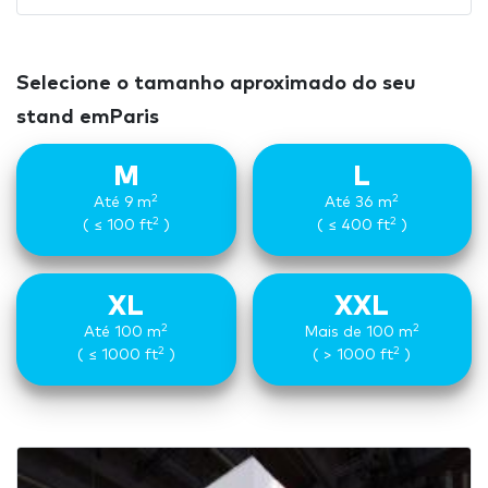
Selecione o tamanho aproximado do seu
stand emParis
M
L
2
2
Até 9 m
Até 36 m
2
2
( ≤ 100 ft
)
( ≤ 400 ft
)
XL
XXL
2
2
Até 100 m
Mais de 100 m
2
2
( ≤ 1000 ft
)
( > 1000 ft
)