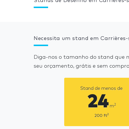
Stands de Desenho em Carrières-s
Necessita um stand em Carrières-
Diga-nos o tamanho do stand que ne
seu orçamento, grátis e sem compro
Stand de menos de
24
2
m
2
200
ft