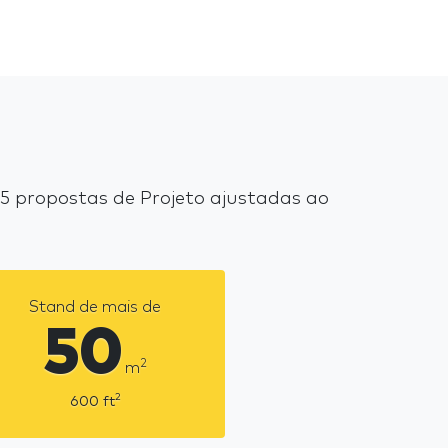
5 propostas de Projeto ajustadas ao
Stand de mais de
50
2
m
2
600
ft