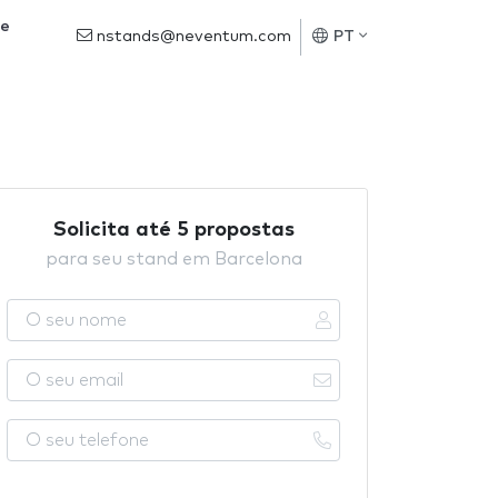
de
nstands@neventum.com
PT
Solicita até 5 propostas
para seu stand em Barcelona