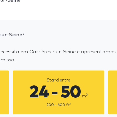
ur-Seine
sur-Seine?
cessita em Carrières-sur-Seine e apresentamos 
misso.
Stand entre
24 - 50
2
m
2
200 - 600
ft