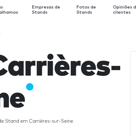
o
Empresas de
Fotos de
Opiniões 
balhamos
Stands
Stands
clientes
e
arrières-
ne
e Stand em Carrières-sur-Seine.