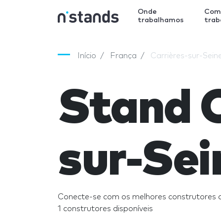
Onde
Com
trabalhamos
tra
Início
França
Carrières-sur-Sein
Stand C
sur-Sei
Conecte-se com os melhores construtores d
1 construtores disponíveis