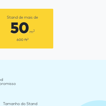
Stand de mais de
50
2
m
2
600
ft
od
mpromisso
Tamanho do Stand