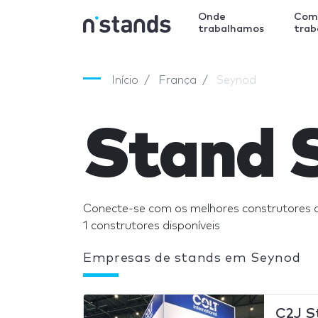
Onde
Com
trabalhamos
tra
Início
França
Seynod
Stand 
Conecte-se com os melhores construtores 
1 construtores disponíveis
Empresas de stands em Seynod
C2J S