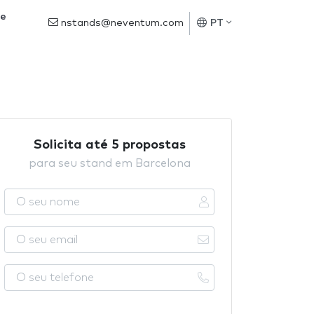
de
nstands@neventum.com
PT
Solicita até 5 propostas
para seu stand em Barcelona