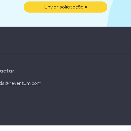
Enviar solicitação »
actar
nds@neventum.com