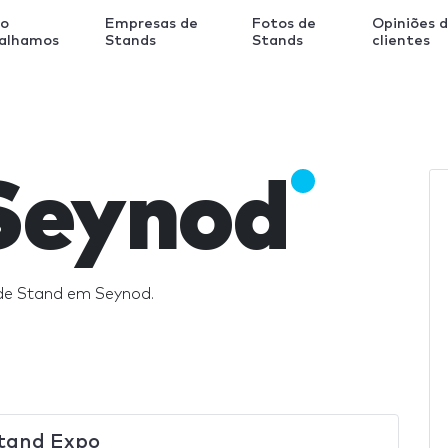
o
Empresas de
Fotos de
Opiniões 
balhamos
Stands
Stands
clientes
Seynod
de Stand em Seynod.
tand Expo