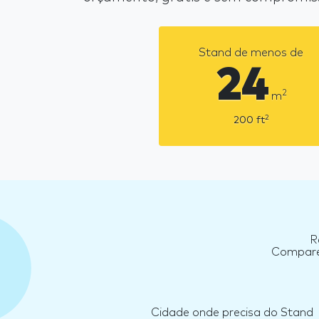
Stand de menos de
24
2
m
2
200
ft
R
Compare 
Cidade onde precisa do Stand