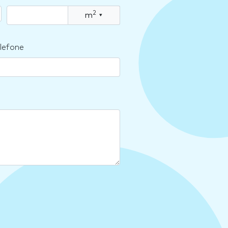
2
m
▾
lefone