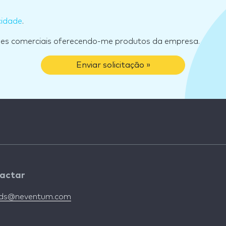
cidade
.
ões comerciais oferecendo-me produtos da empresa.
Enviar solicitação »
actar
nds@neventum.com