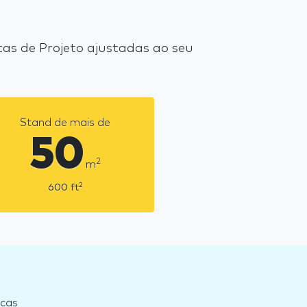
s de Projeto ajustadas ao seu
Stand de mais de
50
2
m
2
600
ft
ecas