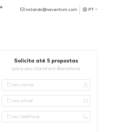
de
nstands@neventum.com
PT
Solicita até 5 propostas
para seu stand em Barcelona