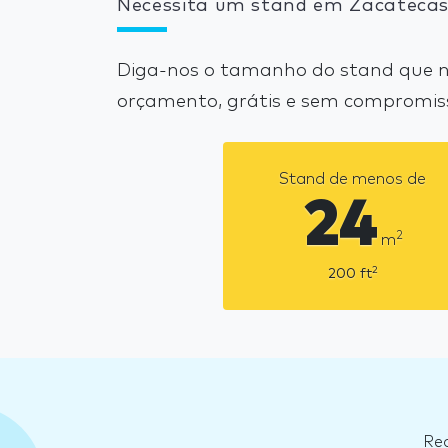
Necessita um stand em Zacatecas
Diga-nos o tamanho do stand que ne
orçamento, grátis e sem compromis
Stand de menos de
24
2
m
2
200
ft
Rec