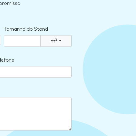
mpromisso
Tamanho do Stand
2
m
▾
lefone