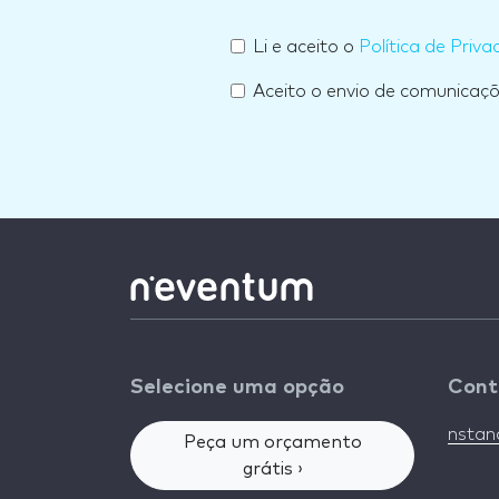
Li e aceito o
Política de Priva
Aceito o envio de comunicaç
Selecione uma opção
Cont
nsta
Peça um orçamento
grátis ›