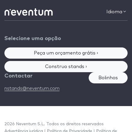
Idioma
Selecione uma opção
Peça um orçamento grátis ›
Construo stands ›
Contactar
Bolinhos
nstands@neventum.com
2026 Neventum S.L. Todos os direitos reservados
Advertência jurídica
|
Política de Privacidade
|
Política de