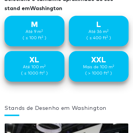
stand emWashington
M
L
2
2
Até 9 m
Até 36 m
2
2
( ≤ 100 ft
)
( ≤ 400 ft
)
XL
XXL
2
2
Até 100 m
Mais de 100 m
2
2
( ≤ 1000 ft
)
( > 1000 ft
)
Stands de Desenho em Washington