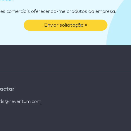
ões comerciais oferecendo-me produtos da empresa.
Enviar solicitação »
actar
nds@neventum.com