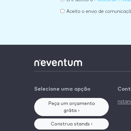
Aceito o envio de comunicaç
Selecione uma opção
Cont
nsta
Peça um orçamento
grátis ›
Construo stands ›