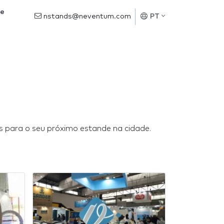
de
nstands@neventum.com
PT
ns para o seu próximo estande na cidade.