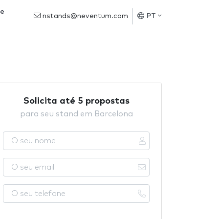
de
nstands@neventum.com
PT
Solicita até 5 propostas
para seu stand em Barcelona