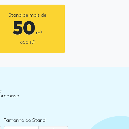
Stand de mais de
50
2
m
2
600
ft
e
mpromisso
Tamanho do Stand