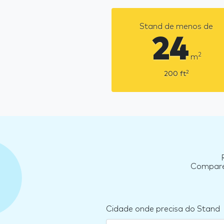
Stand de menos de
24
2
m
2
200
ft
Compare 
Cidade onde precisa do Stand