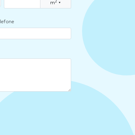
2
m
▾
lefone