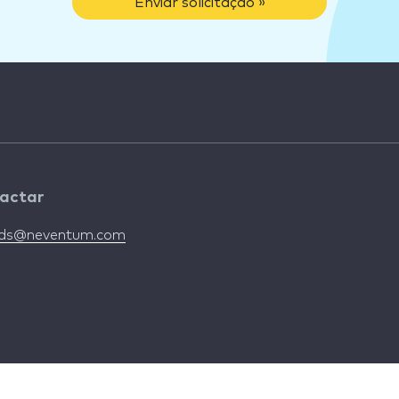
Enviar solicitação »
actar
nds@neventum.com