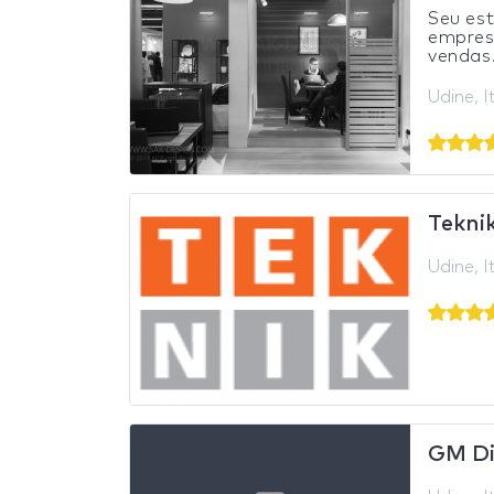
Seu est
empresa
vendas.
Udine, I
Teknik
Udine, I
GM Di