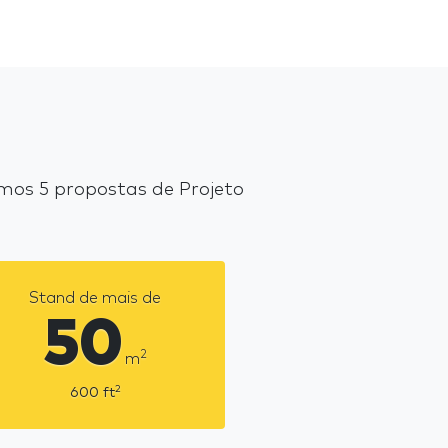
mos 5 propostas de Projeto
Stand de mais de
50
2
m
2
600
ft