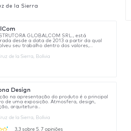
 de la Sierra
alCom
STRUTORA GLOBALCOM SRL., está
rada desde a data de 2013 a partir da qual
lveu seu trabalho dentro dos valores,...
uz de la Sierra, Bolívia
ona Design
ção na apresentação do produto é o principal
vo de uma exposição. Atmosfera, design,
ão, arquitetura...
uz de la Sierra, Bolívia
3,3 sobre 5. 7 opiniões