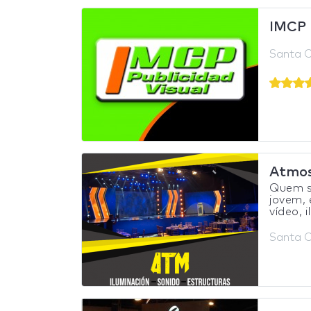
IMCP 
Santa Cr
Atmos
Quem s
jovem,
vídeo, 
Santa Cr