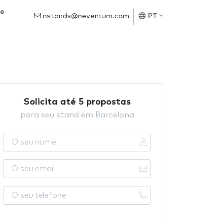
de
nstands@neventum.com
PT
Solicita até 5 propostas
para seu stand em Barcelona