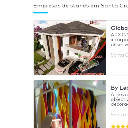
Empresas de stands em Santa Cruz
Glob
A CON
incorpo
desenvo
Santa Cr
By Le
A inova
objecti
decoraç
Santa Cr