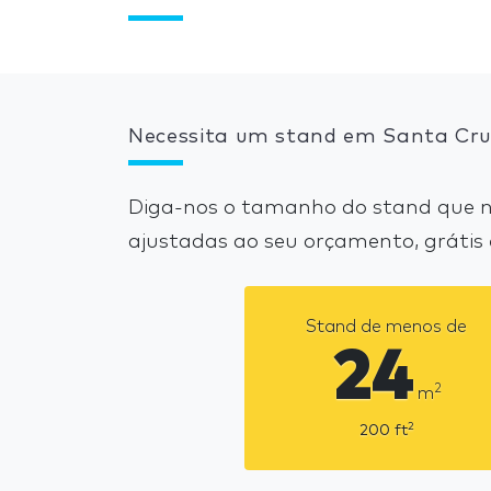
Necessita um stand em Santa Cruz
Diga-nos o tamanho do stand que ne
ajustadas ao seu orçamento, grátis
Stand de menos de
24
2
m
2
200
ft