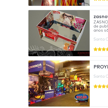
zasno
ZASNOV
de publ
anos sã
Santa Cr
PROY
Santa Cr