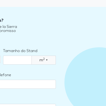
a?
 la Sierra
mpromisso
Tamanho do Stand
2
m
▾
lefone