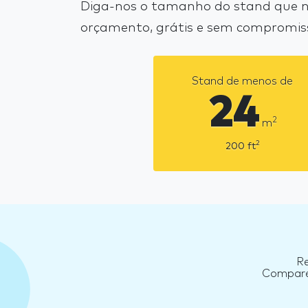
Diga-nos o tamanho do stand que ne
orçamento, grátis e sem compromis
Stand de menos de
24
2
m
2
200
ft
Re
Compare 