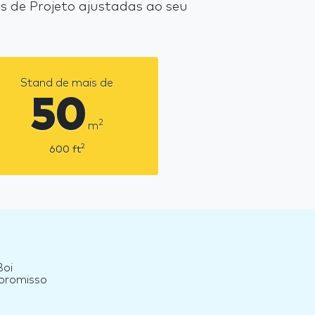
 de Projeto ajustadas ao seu
Stand de mais de
50
2
m
2
600
ft
Boi
mpromisso