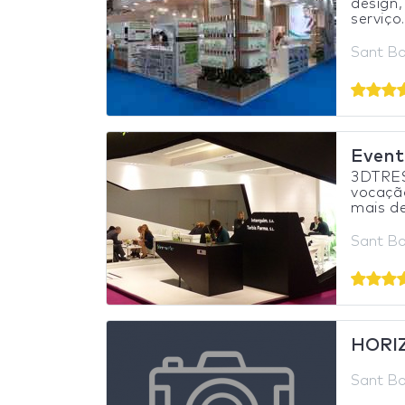
design,
serviço.
Sant Bo
Event
3DTRES
vocação
mais de
Sant Bo
HORIZ
Sant Bo