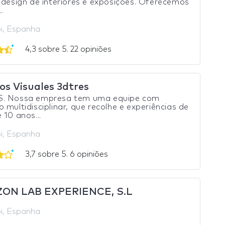
 design de interiores e exposições. Oferecemos
..
i, Espanha
4,3 sobre 5. 22 opiniões
os Visuales 3dtres
. Nossa empresa tem uma equipe com
 multidisciplinar, que recolhe e experiências de
 10 anos...
i, Espanha
3,7 sobre 5. 6 opiniões
ON LAB EXPERIENCE, S.L
i, Espanha