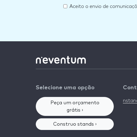
Aceito o envio de comunicaç
Selecione uma opção
Cont
nsta
Peça um orçamento
grátis ›
Construo stands ›