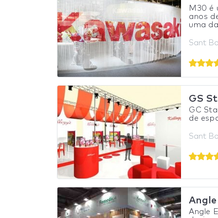
M30 é 
anos d
uma da
Sant Bo
GS St
GC Sta
de espa
Sant Bo
Angle
Angle 