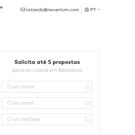
de
nstands@neventum.com
PT
Solicita até 5 propostas
para seu stand em Barcelona