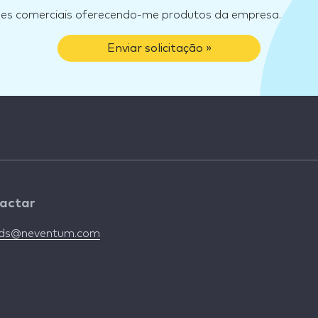
ões comerciais oferecendo-me produtos da empresa.
Enviar solicitação »
actar
nds@neventum.com