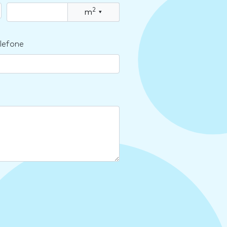
2
m
▾
lefone