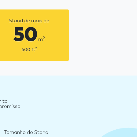
Stand de mais de
50
2
m
2
600
ft
nito
mpromisso
Tamanho do Stand