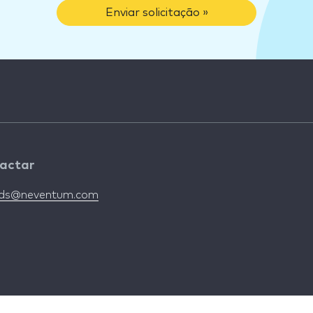
Enviar solicitação »
actar
nds@neventum.com