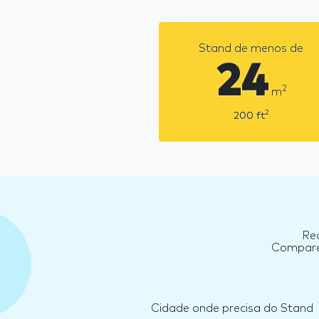
Stand de menos de
24
2
m
2
200
ft
Rec
Compare 
Cidade onde precisa do Stand