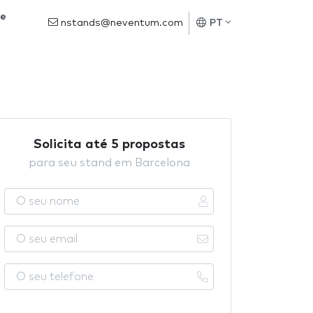
de
nstands@neventum.com
PT
Solicita até 5 propostas
para seu stand em Barcelona