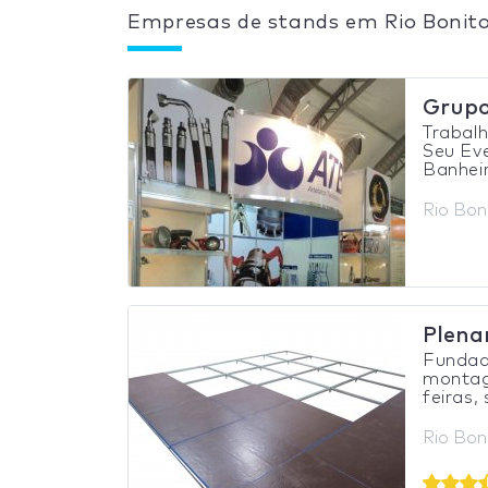
Empresas de stands em Rio Bonit
Grupo
Trabal
Seu Eve
Banheir
Rio Boni
Plena
Fundada
montag
feiras,
Rio Boni