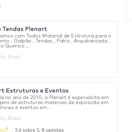
o
 Tendas Plenart
hamos com Todos Material de Estrutura para o
nto... Galpão , Tendas , Palco , Arquibancada ,
o Quimico ,...
to, Brasil
rt Estruturas e Eventos
 no ano de 2010, a Plenart é especialista em
ens de estruturas materiais de exposição em
 shows e eventos em...
to, Brasil
3,6 sobre 5. 8 opiniões