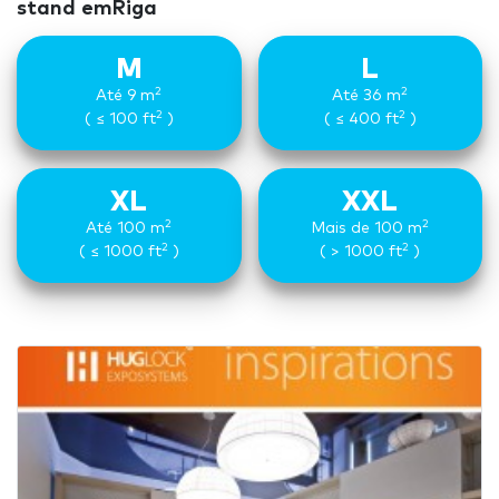
stand emRiga
M
L
2
2
Até 9 m
Até 36 m
2
2
( ≤ 100 ft
)
( ≤ 400 ft
)
XL
XXL
2
2
Até 100 m
Mais de 100 m
2
2
( ≤ 1000 ft
)
( > 1000 ft
)