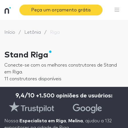
Peça um orçamento grátis
Início
Letônia
Riga
Stand Riga
Conecte-se com os melhores construtores de Stand
em Riga.
11 construtores disponíveis
9,4/10
+1.500 opiniões de usuários:
Nossa
Especialista em Riga
,
Melina
, ajudou a 132
expositores na cidade de Riga