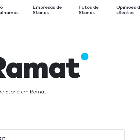
o
Empresas de
Fotos de
Opiniões 
balhamos
Stands
Stands
clientes
Ramat
 de Stand em Ramat.
gn