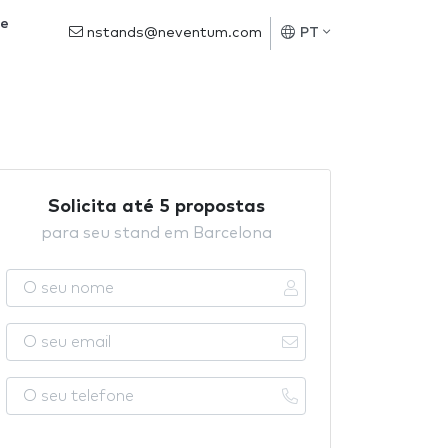
de
nstands@neventum.com
PT
Solicita até 5 propostas
para seu stand em Barcelona