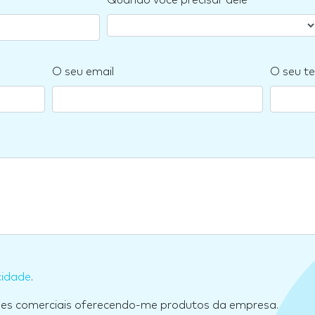
Quando você precisar dele
O seu email
O seu te
cidade
.
ões comerciais oferecendo-me produtos da empresa.