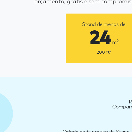
orçamento, grátis e sem compromis
Stand de menos de
24
2
m
2
200
ft
R
Compare 