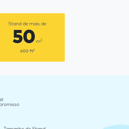
Stand de mais de
50
2
m
2
600
ft
at
mpromisso