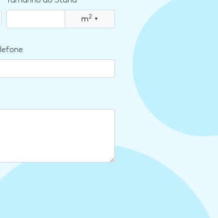
Tamanho do Stand
2
m
▾
lefone