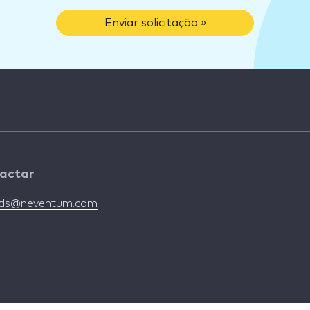
Enviar solicitação »
actar
nds@neventum.com