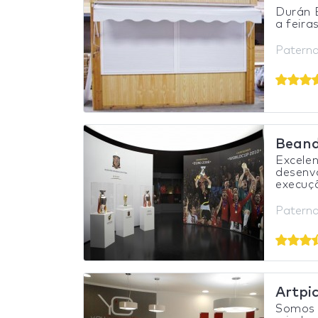
Durán 
a feira
Paterna
Beand
Excele
desenvo
execuçã
Paterna
Artpi
Somos 