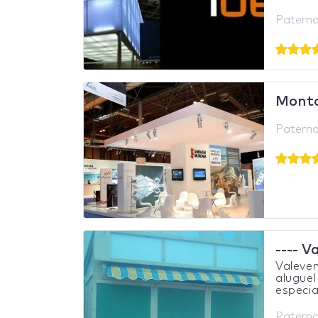
Paterna
Mont
Paterna
---- V
Valeve
alugue
especi
Paterna