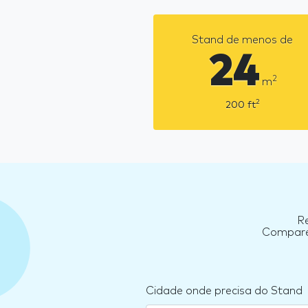
Stand de menos de
24
2
m
2
200
ft
R
Compare 
Cidade onde precisa do Stand