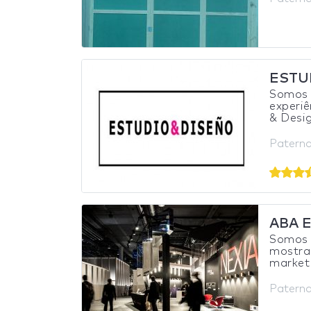
ESTU
Somos 
experiê
& Desig
Paterna
ABA E
Somos 
mostra
marketi
Paterna