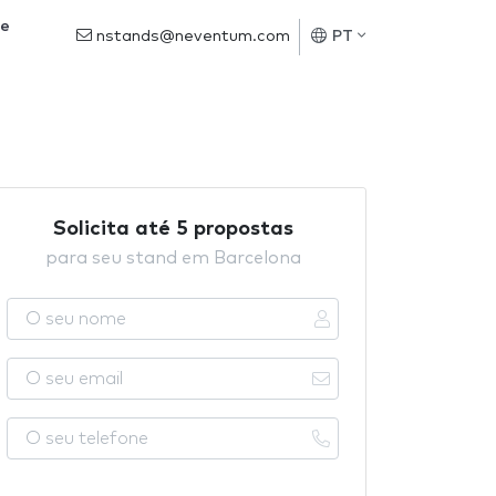
de
nstands@neventum.com
PT
Solicita até 5 propostas
para seu stand em Barcelona