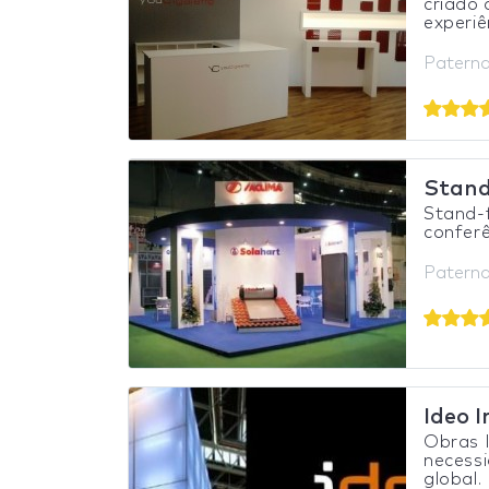
criado 
experiê
Paterna
Stand
Stand-f
conferê
Paterna
Ideo 
Obras 
necess
global.