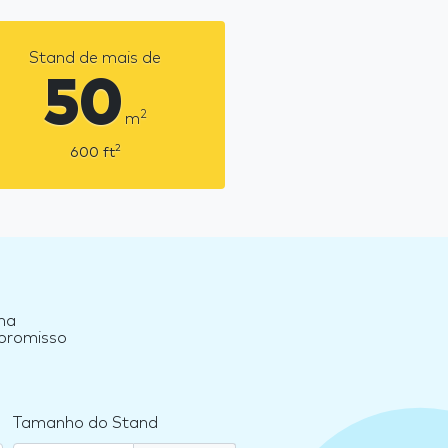
Stand de mais de
50
2
m
2
600
ft
na
mpromisso
Tamanho do Stand