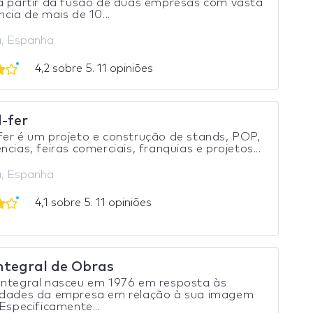
a partir da fusão de duas empresas com vasta
ncia de mais de 10...
, Espanha
4,2 sobre 5. 11 opiniões
-fer
er é um projeto e construção de stands, POP,
ncias, feiras comerciais, franquias e projetos...
, Espanha
4,1 sobre 5. 11 opiniões
Integral de Obras
Integral nasceu em 1976 em resposta às
idades da empresa em relação à sua imagem
 Especificamente...