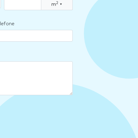
2
m
▾
lefone