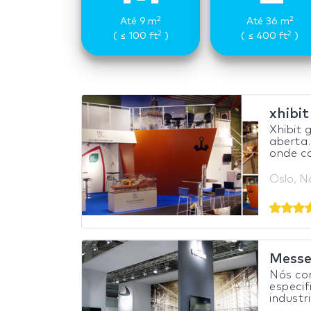
2
2
Até 9 m
Até 36 m
2
2
( ≤ 100 ft
)
( ≤ 400 ft
)
xhibi
Xhibit 
aberta.
onde co
Oslo, N
Messe
Nós co
especif
industr