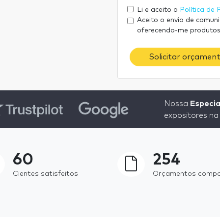
Li e aceito o
Política de 
Aceito o envio de comun
oferecendo-me produtos
Solicitar orçament
Nossa
Especia
expositores na
60
254
Cientes satisfeitos
Orçamentos comp