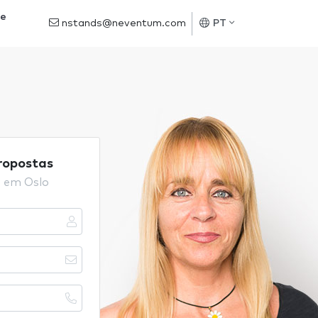
de
nstands@neventum.com
PT
propostas
e em Oslo