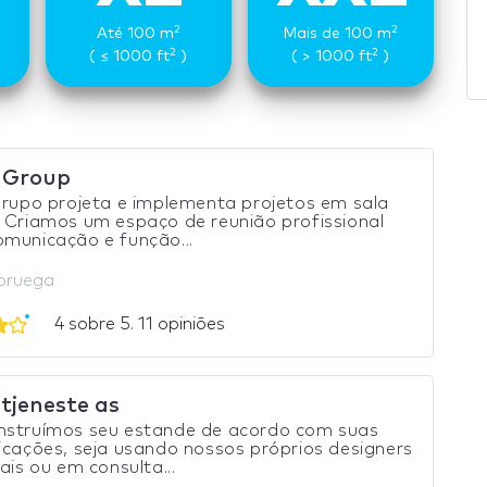
2
2
Até 100 m
Mais de 100 m
2
2
( ≤ 1000 ft
)
( > 1000 ft
)
t Group
grupo projeta e implementa projetos em sala
 Criamos um espaço de reunião profissional
municação e função...
oruega
4 sobre 5. 11 opiniões
tjeneste as
nstruímos seu estande de acordo com suas
icações, seja usando nossos próprios designers
iais ou em consulta...