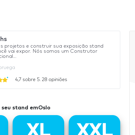
hs
 projetos e construir sua exposição stand
ocê vai expor. Nós somos um Construtor
ional...
oruega
4,7 sobre 5. 28 opiniões
 seu stand emOslo
XL
XXL