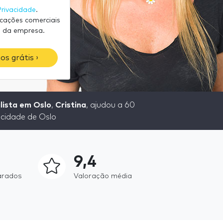
Privacidade
.
icações comerciais
 da empresa.
os grátis ›
lista em Oslo
,
Cristina
, ajudou a 60
 cidade de Oslo
9,4
arados
Valoração média