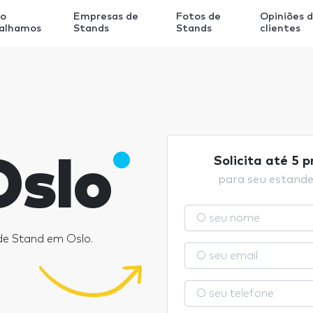
o
Empresas de
Fotos de
Opiniões 
balhamos
Stands
Stands
clientes
Oslo
Solicita até 5 
para seu estand
de Stand em Oslo.