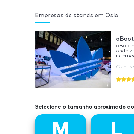
Empresas de stands em Oslo
oBoot
oBooths
onde v
internac
Oslo, N
Selecione o tamanho aproximado do
M
L