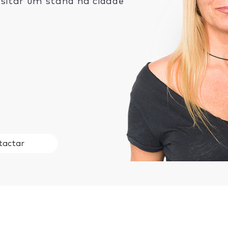
sitar um stand na cidade
tactar