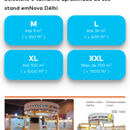
stand emNova Délhi
M
L
2
2
Até 9 m
Até 36 m
2
2
( ≤ 100 ft
)
( ≤ 400 ft
)
XL
XXL
2
2
Até 100 m
Mais de 100 m
2
2
( ≤ 1000 ft
)
( > 1000 ft
)