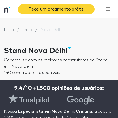
Peça um orçamento grátis
Início
Índia
Nova Délhi
Stand Nova Délhi
Conecte-se com os melhores construtores de Stand
em Nova Délhi.
140 construtores disponíveis
9,4/10
+1.500 opiniões de usuários:
Nossa
Especialista em Nova Délhi
,
Cristina
, ajudou a
1.680 expositores na cidade de Nova Délhi