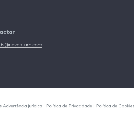
actar
nds@neventum.com
os
Advertência jurídica
|
Política de Privacidade
|
Política de Cookie