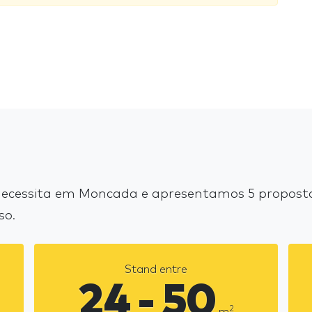
ecessita em Moncada e apresentamos 5 propostas
so.
Stand entre
24 - 50
2
m