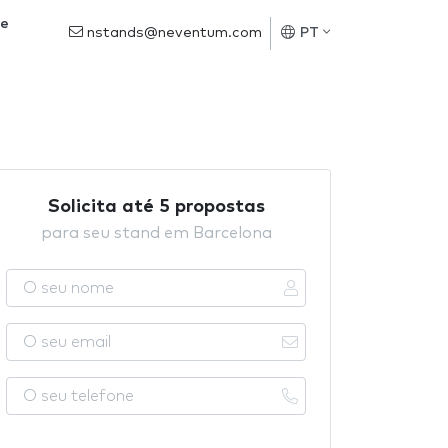
de
nstands@neventum.com
PT
Solicita até 5 propostas
para seu stand em Barcelona