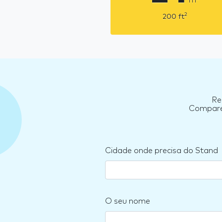
2
200
ft
Re
Compare 
Cidade onde precisa do Stand
O seu nome