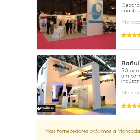
Decora
constru
Moncad
Bañul
50 anos
um carp
indústri
Moncad
Mais fornecedores próximos a Moncada