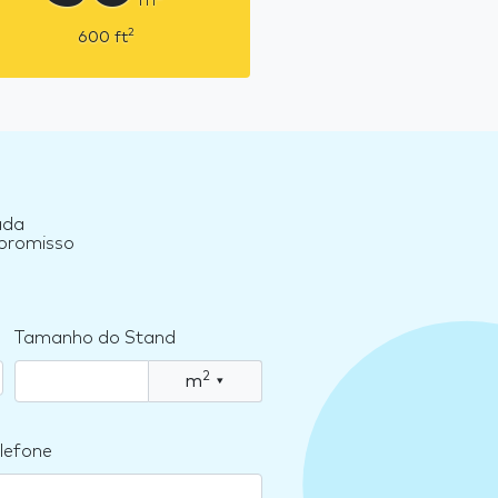
2
600
ft
ada
mpromisso
Tamanho do Stand
2
m
▾
lefone