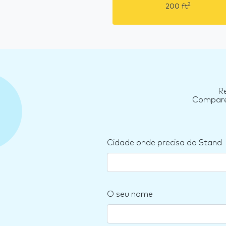
2
200
ft
Re
Compare 
Cidade onde precisa do Stand
O seu nome