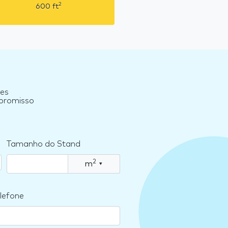
2
600
ft
ses
mpromisso
Tamanho do Stand
2
m
▾
lefone