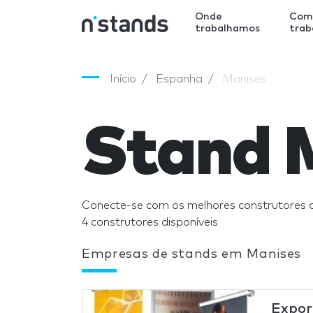
Onde
Com
trabalhamos
tra
Início
Espanha
Manises
Stand 
Conecte-se com os melhores construtores 
4 construtores disponíveis
Empresas de stands em Manises
Expor