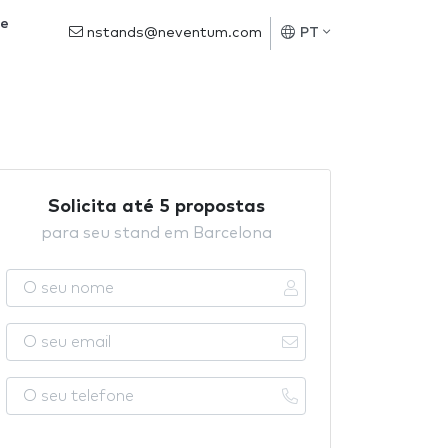
de
nstands@neventum.com
PT
Solicita até 5 propostas
para seu stand em Barcelona