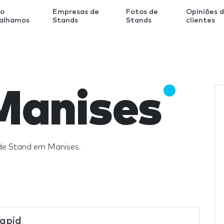
o
Empresas de
Fotos de
Opiniões 
balhamos
Stands
Stands
clientes
Manises
de Stand em Manises.
apid