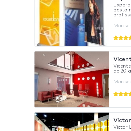
Expora
gasta 
profiss
Manise
Vicen
Vicent
de 20 a
Manise
Victor
Victor 