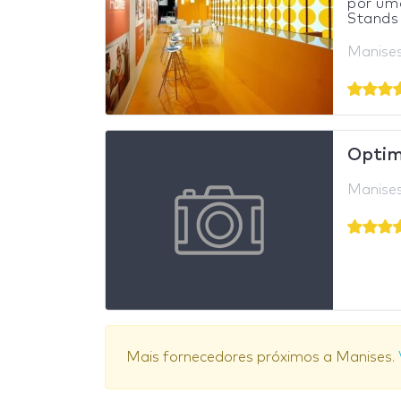
por uma
Stands 
Manise
Optim
Manise
Mais fornecedores próximos a Manises.