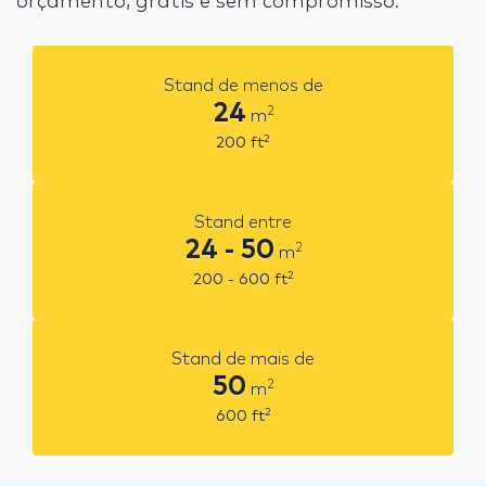
orçamento, grátis e sem compromisso.
Stand de menos de
24
2
m
2
200
ft
Stand entre
24 - 50
2
m
2
200 - 600
ft
Stand de mais de
50
2
m
2
600
ft