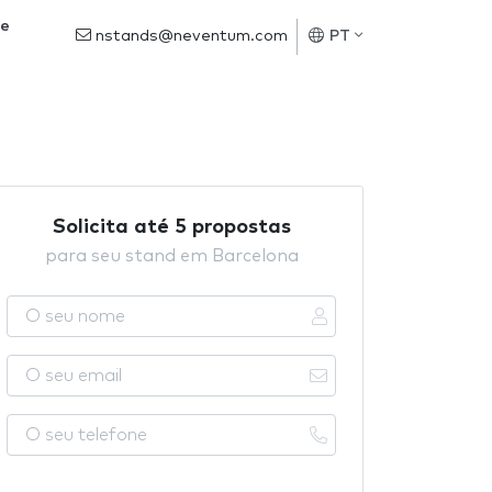
de
nstands@neventum.com
PT
Solicita até 5 propostas
para seu stand em Barcelona