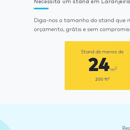
Necessita um stand em Laranjeira
Diga-nos o tamanho do stand que ne
orçamento, grátis e sem compromis
Stand de menos de
24
2
m
2
200
ft
Rec