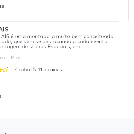
as
IS
IS é uma montadora muito bem conceituada
cado, que vem se destacando a cada evento
ntagem de stands Especiais, em...
ras , Brasil
4 sobre 5. 11 opiniões
s