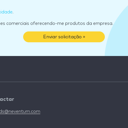
cidade
.
ões comerciais oferecendo-me produtos da empresa.
Enviar solicitação »
actar
nds@neventum.com