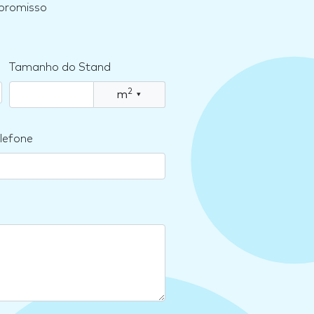
mpromisso
Tamanho do Stand
2
m
▾
lefone