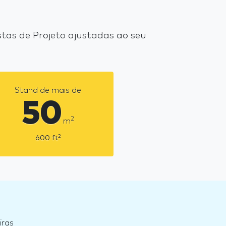
tas de Projeto ajustadas ao seu
Stand de mais de
50
2
m
2
600
ft
iras