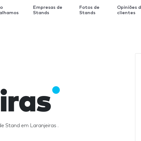
o
Empresas de
Fotos de
Opiniões 
balhamos
Stands
Stands
clientes
iras
e Stand em Laranjeiras .