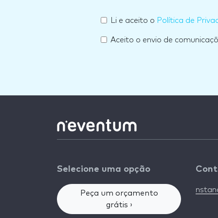
Li e aceito o
Política de Priva
Aceito o envio de comunicaç
Selecione uma opção
Cont
nsta
Peça um orçamento
grátis ›