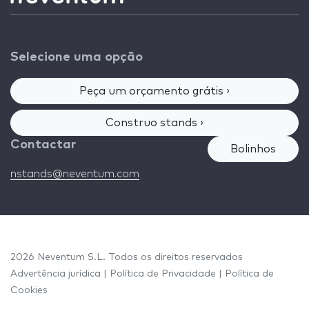
Selecione uma opção
Peça um orçamento grátis ›
Construo stands ›
Contactar
Bolinhos
nstands@neventum.com
2026 Neventum S.L. Todos os direitos reservados
Advertência jurídica
|
Política de Privacidade
|
Política de
Cookies