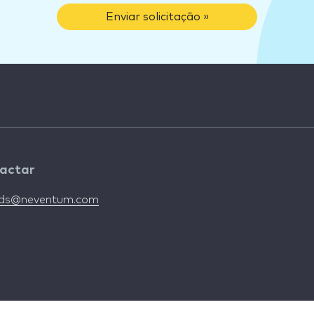
Enviar solicitação »
actar
nds@neventum.com