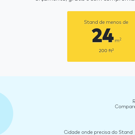
Stand de menos de
24
2
m
2
200
ft
R
Compare 
Cidade onde precisa do Stand