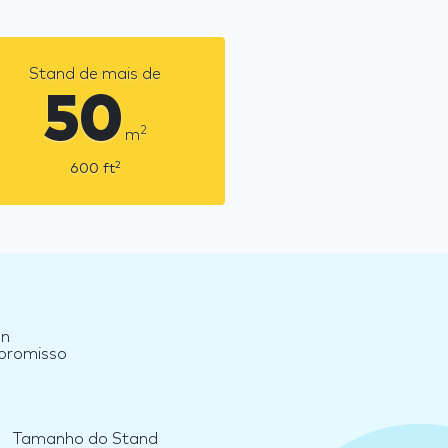
Stand de mais de
50
2
m
2
600
ft
an
mpromisso
Tamanho do Stand