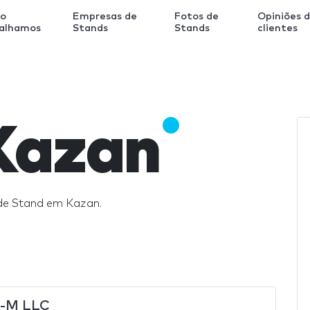
o
Empresas de
Fotos de
Opiniões 
balhamos
Stands
Stands
clientes
Kazan
de Stand em Kazan.
-M LLC