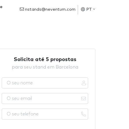
de
nstands@neventum.com
PT
Solicita até 5 propostas
para seu stand em Barcelona