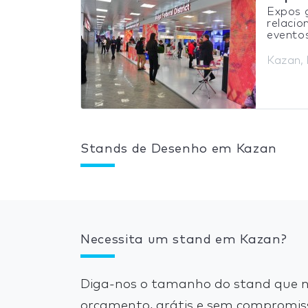
Expos g
relaci
eventos
Kazan, 
Stands de Desenho em Kazan
Necessita um stand em Kazan?
Diga-nos o tamanho do stand que n
orçamento, grátis e sem compromis