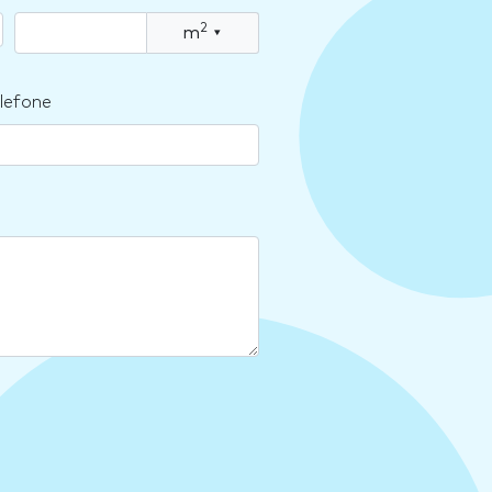
2
m
▾
lefone