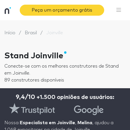
Peça um orçamento grátis
Início
Brasil
Joinville
Stand Joinville
Conecte-se com os melhores construtores de Stand
em Joinville.
89 construtores disponíveis
9,4/10
+1.500 opiniões de usuários:
Nossa
Especialista em Joinville
,
Melina
, ajudou a
1.068 expositores na cidade de Joinville