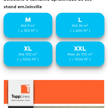
stand emJoinville
M
L
2
2
Até 9 m
Até 36 m
2
2
( ≤ 100 ft
)
( ≤ 400 ft
)
XL
XXL
2
2
Até 100 m
Mais de 100 m
2
2
( ≤ 1000 ft
)
( > 1000 ft
)