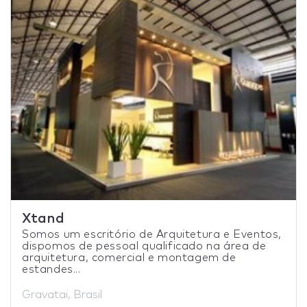
Xtand
Somos um escritório de Arquitetura e Eventos,
dispomos de pessoal qualificado na área de
arquitetura, comercial e montagem de
estandes...
Gravatai, Brasil