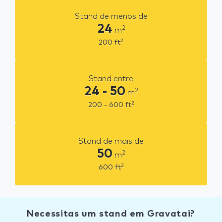
Stand de menos de
24
2
m
2
200
ft
Stand entre
24 - 50
2
m
2
200 - 600
ft
Stand de mais de
50
2
m
2
600
ft
Necessitas um stand em Gravatai?