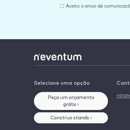
Aceito o envio de comunicaç
Selecione uma opção
Cont
nsta
Peça um orçamento
grátis ›
Construo stands ›