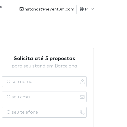
de
nstands@neventum.com
PT
Solicita até 5 propostas
para seu stand em Barcelona