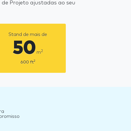
de Projeto ajustadas ao seu
Stand de mais de
50
2
m
2
600
ft
ra
mpromisso