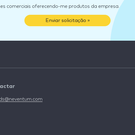
ões comerciais oferecendo-me produtos da empresa.
Enviar solicitação »
actar
nds@neventum.com