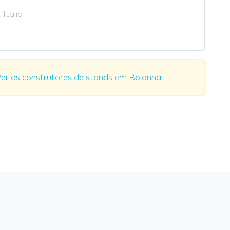
 Itália
er os construtores de stands em Bolonha