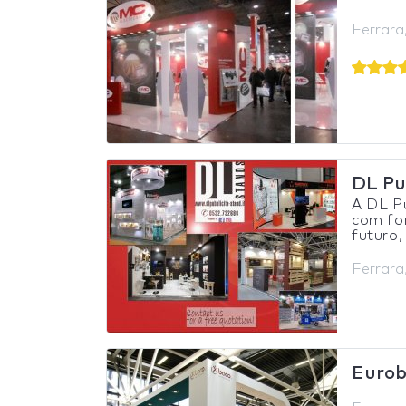
Ferrara,
DL Pu
A DL P
com fo
futuro,
Ferrara,
Eurob