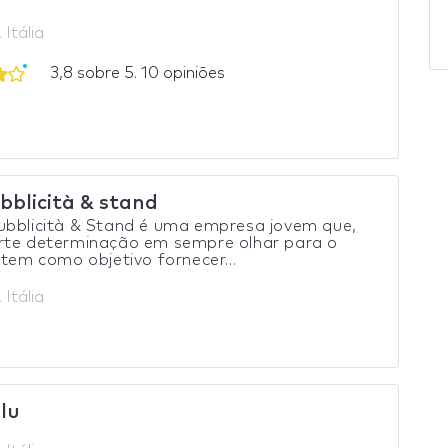
 Itália
3,8 sobre 5. 10 opiniões
bblicità & stand
ubblicità & Stand é uma empresa jovem que,
rte determinação em sempre olhar para o
 tem como objetivo fornecer...
 Itália
lu