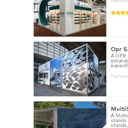
Ferrara,
Opr S
A OPR 
estande
específ
Ferrara,
MultiS
A Multi
stands
stands,