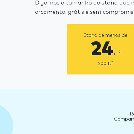
Diga-nos o tamanho do stand que ne
orçamento, grátis e sem compromis
Stand de menos de
24
2
m
2
200
ft
R
Compare 