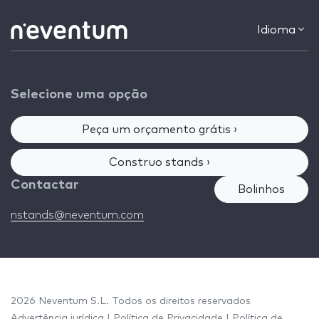
Idioma
Selecione uma opção
Peça um orçamento grátis ›
Construo stands ›
Contactar
Bolinhos
nstands@neventum.com
2026 Neventum S.L. Todos os direitos reservados
Advertência jurídica
|
Política de Privacidade
|
Política de