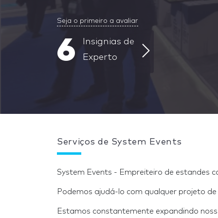
Seja o primeiro a avaliar
6
Insignias de
Experto
Serviços de System Events
System Events - Empreiteiro de estandes 
Podemos ajudá-lo com qualquer projeto de 
Estamos constantemente expandindo nossa 