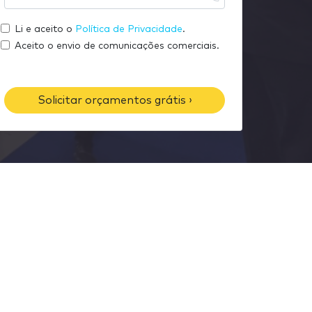
u
s
m
e
e
Li e aceito o
Política de Privacidade
.
e
m
u
Aceito o envio de comunicações comerciais.
a
t
i
e
l
l
Solicitar orçamentos grátis ›
e
f
o
n
e