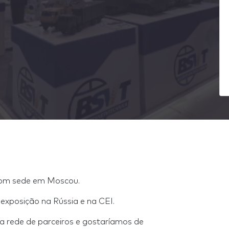
com sede em Moscou.
exposição na Rússia e na CEI.
rede de parceiros e gostaríamos de