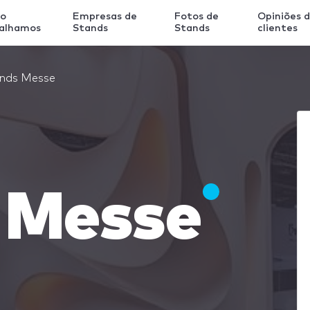
o
Empresas de
Fotos de
Opiniões 
balhamos
Stands
Stands
clientes
nds Messe
 Messe