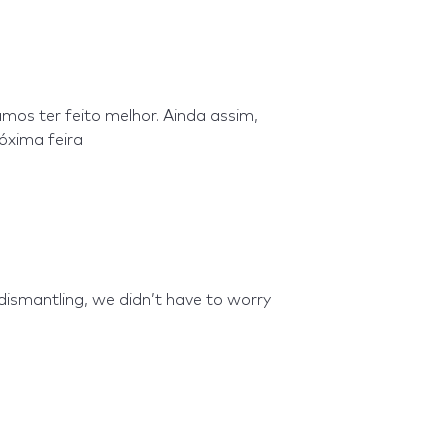
os ter feito melhor. Ainda assim,
óxima feira
s
dismantling, we didn’t have to worry