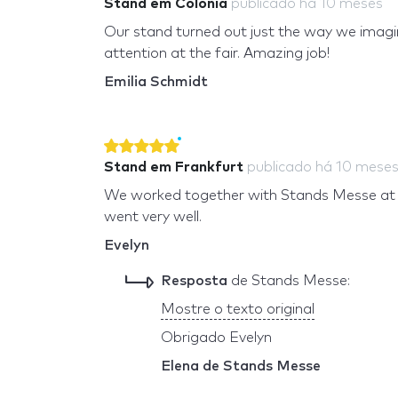
Stand em Colônia
publicado
há 10 meses
Our stand turned out just the way we imagin
attention at the fair. Amazing job!
Emilia Schmidt
Stand em Frankfurt
publicado
há 10 mese
We worked together with Stands Messe at t
went very well.
Evelyn
Resposta
de Stands Messe:
Mostre o texto original
Obrigado Evelyn
Elena de Stands Messe