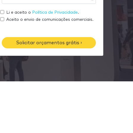
u
s
m
e
e
Li e aceito o
Política de Privacidade
.
e
m
u
Aceito o envio de comunicações comerciais.
a
t
i
e
l
l
Solicitar orçamentos grátis ›
e
f
o
n
e