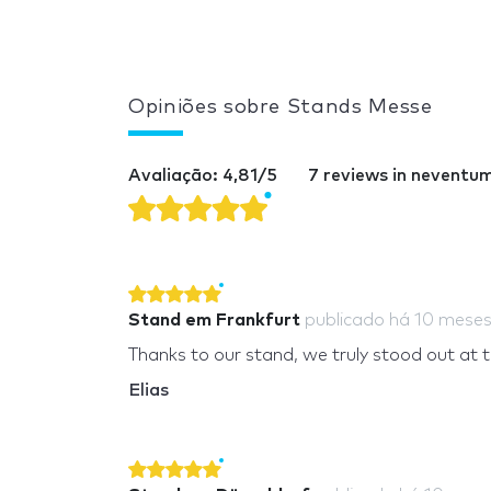
Opiniões sobre Stands Messe
Avaliação: 4,81/5
7 reviews in neventu
Stand em Frankfurt
publicado
há 10 mese
Thanks to our stand, we truly stood out at th
Elias