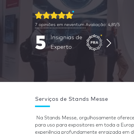
7
opiniões em neventum
Avaliação: 4,81/5
5
Insignias de
Experto
Serviços de Stands Messe
Na Stands Messe, orgulhosamente oferece
para uso para expositores em toda a Euro
experiência profundamente enraizada em d