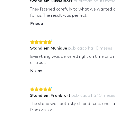
Stand em Düsseldorf
publicado
há 10 mes
They listened carefully to what we wanted 
for us. The result was perfect.
Frieda
Stand em Munique
publicado
há 10 meses
Everything was delivered right on time and 
of trust.
Niklas
Stand em Frankfurt
publicado
há 10 mese
The stand was both stylish and functional
from visitors.