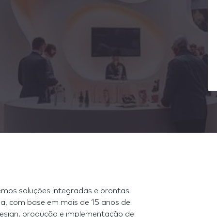
mos soluções integradas e prontas
pa, com base em mais de 15 anos de
esign, produção e implementação de