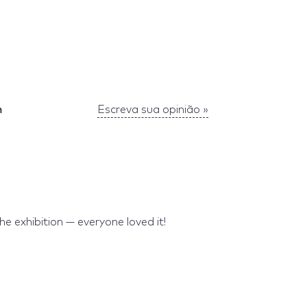
m
Escreva sua opinião »
s
e exhibition — everyone loved it!