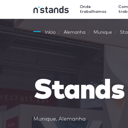
Onde
Com
trabalhamos
tra
Início
Alemanha
Munique
Sta
Stands
Munique, Alemanha