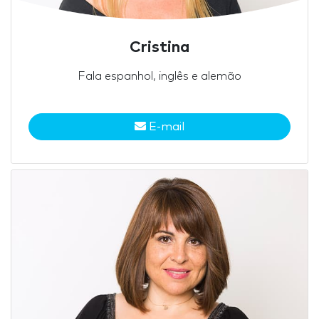
Cristina
Fala espanhol, inglês e alemão
E-mail