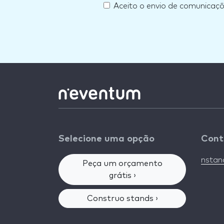
Aceito o envio de comunicaç
Selecione uma opção
Cont
nsta
Peça um orçamento
grátis ›
Construo stands ›