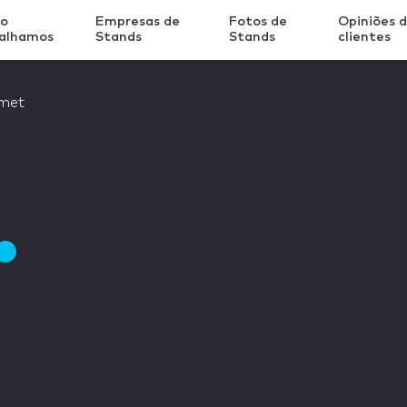
o
Empresas de
Fotos de
Opiniões 
balhamos
Stands
Stands
clientes
met