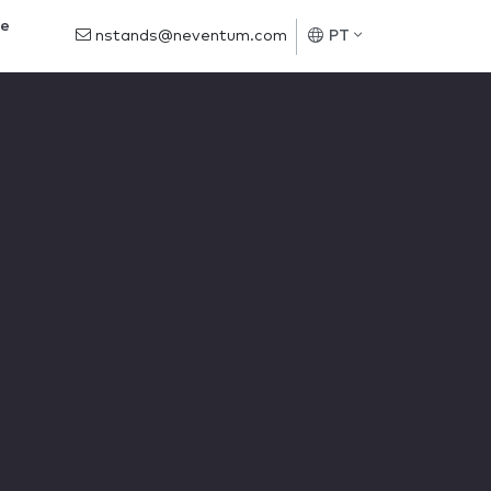
de
nstands@neventum.com
PT