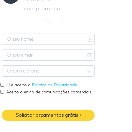
compromisso
O
s
e
O
u
s
n
e
O
o
u
s
m
e
e
Li e aceito o
Política de Privacidade
.
e
m
u
Aceito o envio de comunicações comerciais.
a
t
i
e
l
l
Solicitar orçamentos grátis ›
e
f