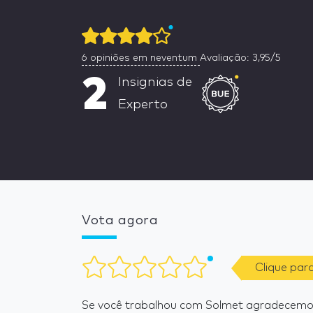
6
opiniões em neventum
Avaliação: 3,95/5
2
Insignias de
Experto
Vota agora
Clique par
Se você trabalhou com Solmet agradecemos