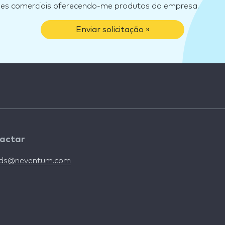
ões comerciais oferecendo-me produtos da empresa.
Enviar solicitação »
actar
nds@neventum.com