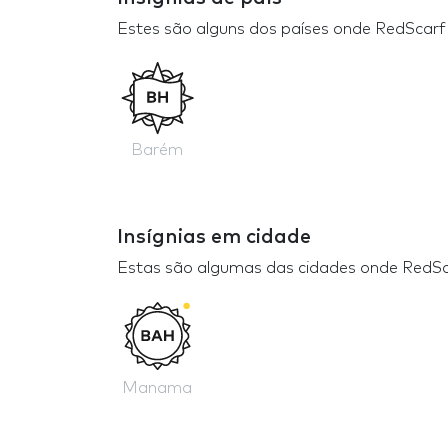
Estes são alguns dos países onde RedScarf
Barém
Insígnias em cidade
Estas são algumas das cidades onde RedSc
Manama