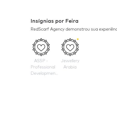
Insígnias por Feira
RedScarf Agency demonstrou sua experiênci
ASSP -
Jewellery
Professional
Arabia
Developmen...