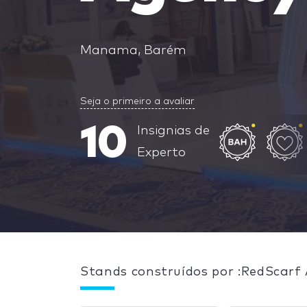
Manama, Barém
Seja o primeiro a avaliar
10
Insignias de
Experto
Stands construídos por :RedScarf