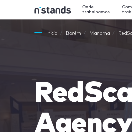
Onde
Com
trabalhamos
tra
Início
Barém
Manama
RedSc
RedSca
Agenc