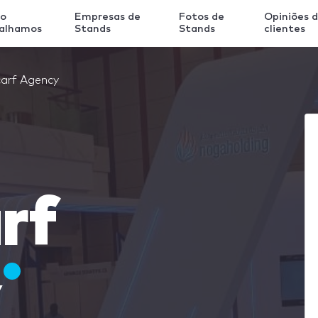
o
Empresas de
Fotos de
Opiniões 
balhamos
Stands
Stands
clientes
arf Agency
rf
y