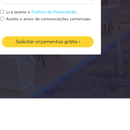
u
s
m
e
e
Li e aceito o
Política de Privacidade
.
e
m
u
Aceito o envio de comunicações comerciais.
a
t
i
e
l
l
Solicitar orçamentos grátis ›
e
f
o
n
e