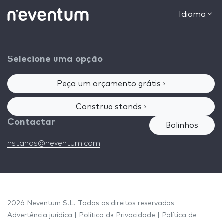
Idioma
Selecione uma opção
Peça um orçamento grátis ›
Construo stands ›
Contactar
Bolinhos
nstands@neventum.com
2026 Neventum S.L. Todos os direitos reservados
Advertência jurídica
|
Política de Privacidade
|
Política de