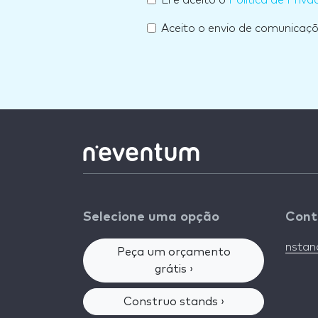
Aceito o envio de comunicaç
Selecione uma opção
Cont
nsta
Peça um orçamento
grátis ›
Construo stands ›