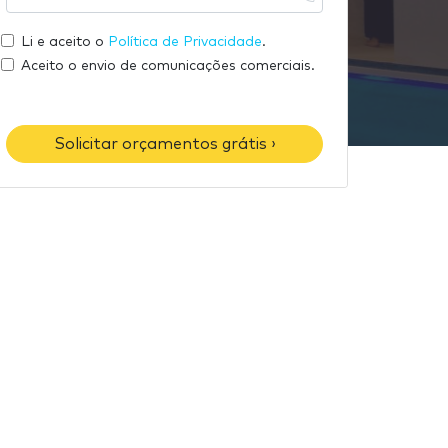
u
s
m
e
e
Li e aceito o
Política de Privacidade
.
e
m
u
Aceito o envio de comunicações comerciais.
a
t
i
e
l
l
Solicitar orçamentos grátis ›
e
f
o
n
e