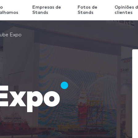
o
Empresas de
Fotos de
Opiniões 
balhamos
Stands
Stands
clientes
ube Expo
Expo