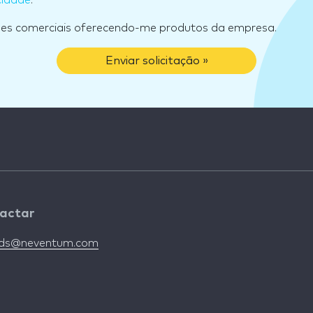
ões comerciais oferecendo-me produtos da empresa.
Enviar solicitação »
actar
nds@neventum.com