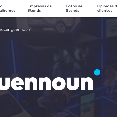
o
Empresas de
Fotos de
Opiniões 
balhamos
Stands
Stands
clientes
nacer guennoun
guennoun