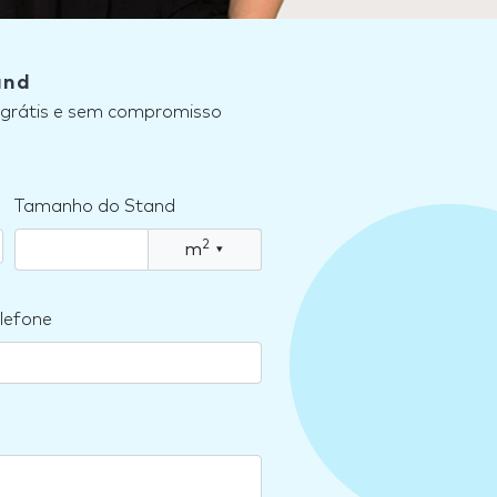
and
, grátis e sem compromisso
Tamanho do Stand
2
m
▾
lefone