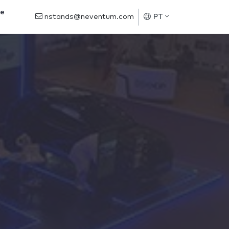
de
nstands@neventum.com
PT