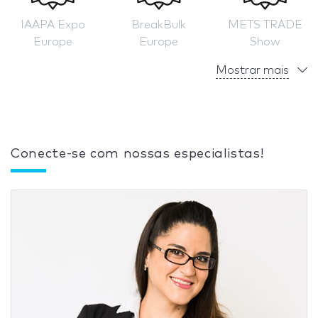
IAAPA Expo
BreakBulk
METS TRADE
Europe
Europe
Show
Mostrar mais
Conecte-se com nossas especialistas!