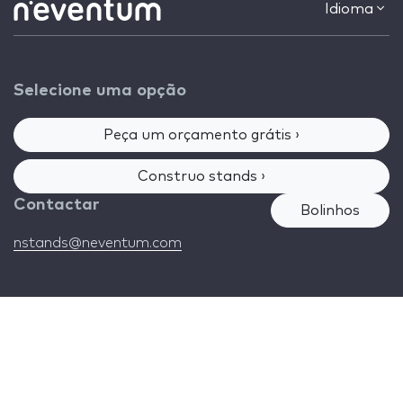
Idioma
Selecione uma opção
Peça um orçamento grátis ›
Construo stands ›
Contactar
Bolinhos
nstands@neventum.com
2026 Neventum S.L. Todos os direitos reservados
Advertência jurídica
|
Política de Privacidade
|
Política de
Cookies