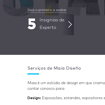
Seja o primeiro a avaliar
5
Insignias de
Experto
Serviços de Maia Diseño
Maia é um estúdio de design em que criamo
contar conosco para:
Design:
Exposições, estandes, expositores 