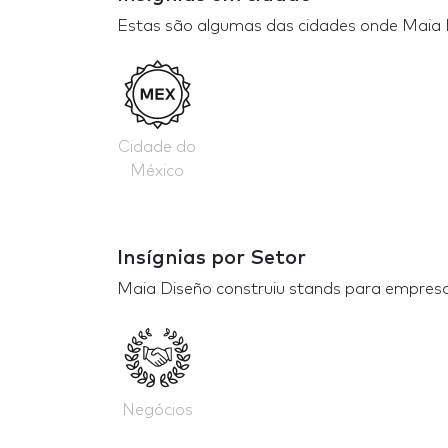
Estas são algumas das cidades onde Maia 
Cidade do
México
Insígnias por Setor
Maia Diseño construiu stands para empresa
Negócios