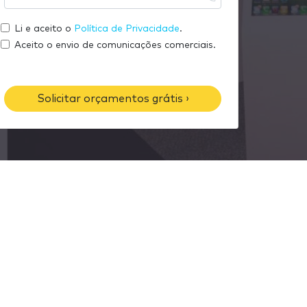
u
s
m
e
e
Li e aceito o
Política de Privacidade
.
e
m
u
Aceito o envio de comunicações comerciais.
a
t
i
e
l
l
Solicitar orçamentos grátis ›
e
f
o
n
e