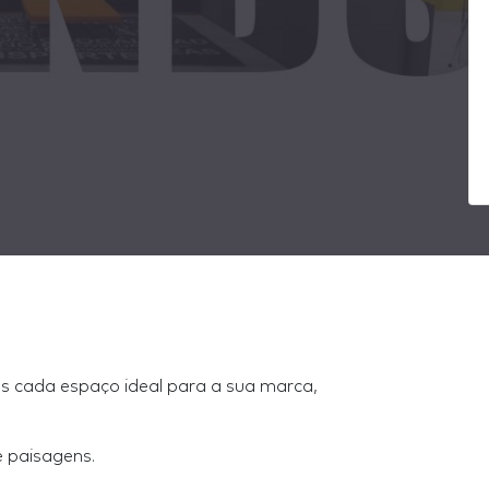
s cada espaço ideal para a sua marca,
e paisagens.