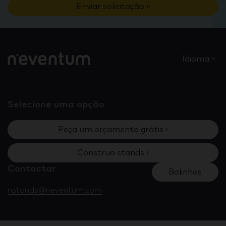
Enviar solicitação »
Idioma
Selecione uma opção
Peça um orçamento grátis ›
Construo stands ›
Contactar
Bolinhos
nstands@neventum.com