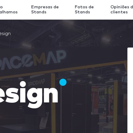
o
Empresas de
Fotos de
Opiniões 
balhamos
Stands
Stands
clientes
esign
esign