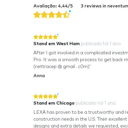
Avaliação: 4,44/5
3 reviews in neventu
Stand em West Ham
publicado
há 1 ano
After I got involved in a complicated inve
Pro. It was a smooth process to get back m
(nettracep @ gmail . c0m)'
Anna
Stand em Chicago
publicado
há 1 ano
LEXA has proven to be a trustworthy and re
construction needs in the U.S. Their excellent 
designs and extra details we requested, exce