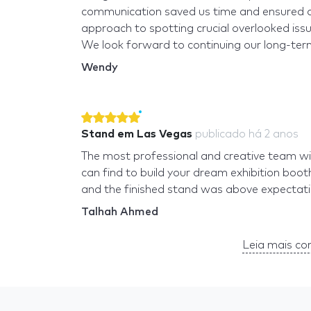
communication saved us time and ensured a
approach to spotting crucial overlooked iss
We look forward to continuing our long-ter
Wendy
Stand em Las Vegas
publicado
há 2 anos
The most professional and creative team wi
can find to build your dream exhibition boot
and the finished stand was above expectati
Talhah Ahmed
Leia mais co