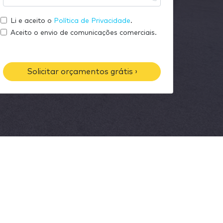
u
s
m
e
e
Li e aceito o
Política de Privacidade
.
e
m
u
Aceito o envio de comunicações comerciais.
a
t
i
e
l
l
Solicitar orçamentos grátis ›
e
f
o
n
e