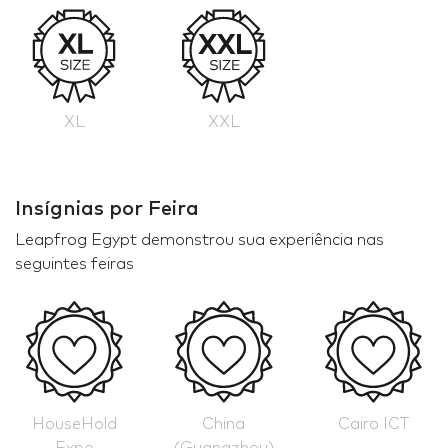
XL
XXL
Insígnias por Feira
Leapfrog Egypt demonstrou sua experiência nas
seguintes feiras
HouseHold
China
Cairo ICT
Expo
(Guangzhou)