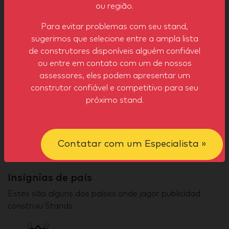
ou região.
que compartilhe sua experiência com ele.
Para evitar problemas com seu stand,
Sua opinião é de grande utilidade para nossos
sugerimos que selecione entre a ampla lista
visitantes.
de construtores disponíveis alguém confiável
ou entre em contato com um de nossos
assessores, eles podem apresentar um
construtor confiável e competitivo para seu
Emblema de jagor publicidad
próximo stand.
publicou seus stands construídos em várias cidades e
países, demonstrando sua experiência tanto em Feiras
Contatar com um Especialista »
como Setores.
Insígnias de país
Estes são alguns dos países onde jagor publicidad
construiu Stands