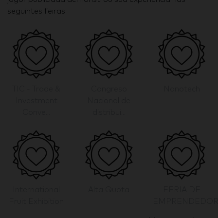
seguintes feiras
TIC - Trade &
Congreso
Nanotech
Investment
Nacional de
Conve...
distribui...
International
Alta Quota
FERIA DE
Fruit Exhibition
EMPRENDEDORES