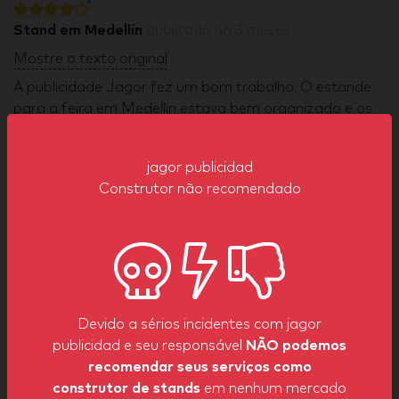
Stand em Medellín
publicado
há 3 meses
Mostre o texto original
A publicidade Jagor fez um bom trabalho. O estande
para a feira em Medellín estava bem organizado e os
acabamentos adequados. Recomendo muito o serviço
deles.
jagor publicidad
Anônimo
, Expositor
Construtor não recomendado
Leia mais comentários
Vota agora
Devido a sérios incidentes com jagor
Clique para marcar
publicidad e seu responsável
NÃO podemos
recomendar seus serviços como
construtor de stands
em nenhum mercado
Se você trabalhou com jagor publicidad agradecemos