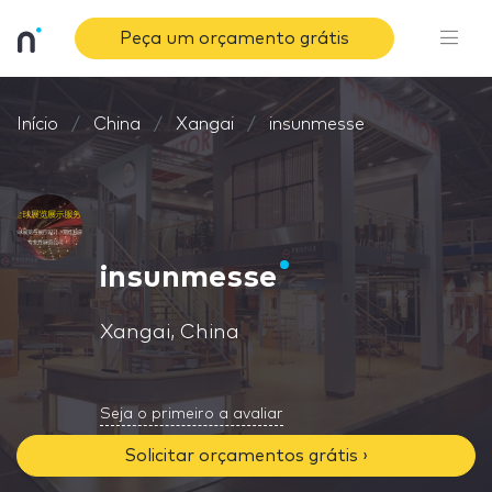
Peça um orçamento grátis
Início
China
Xangai
insunmesse
insunmesse
Xangai, China
Seja o primeiro a avaliar
Solicitar orçamentos grátis ›