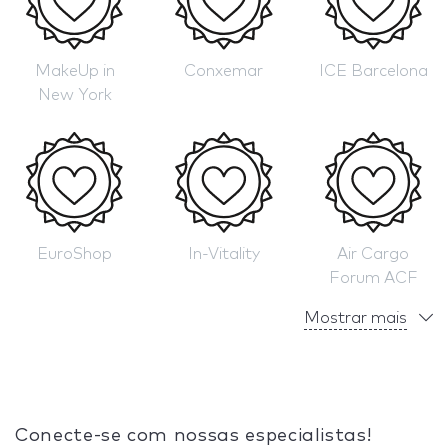
MakeUp in
Conxemar
ICE Barcelona
New York
EuroShop
In-Vitality
Air Cargo
Forum ACF
Mostrar mais
Conecte-se com nossas especialistas!