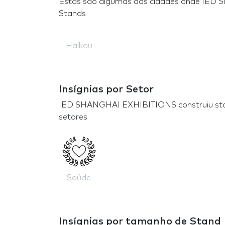
Estas são algumas das cidades onde IED
Stands
Haikou
Insígnias por Setor
IED SHANGHAI EXHIBITIONS construiu sta
setores
Saúde
Insígnias por tamanho de Stand