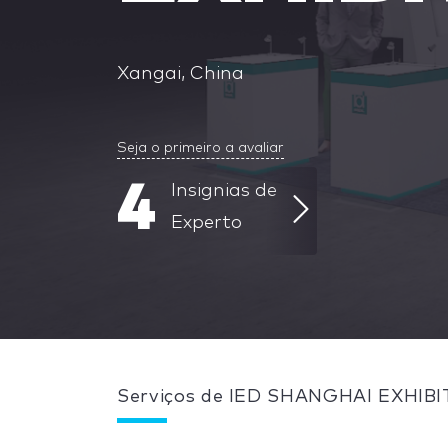
Xangai, China
Seja o primeiro a avaliar
4
Insignias de
Experto
Serviços de IED SHANGHAI EXHIB