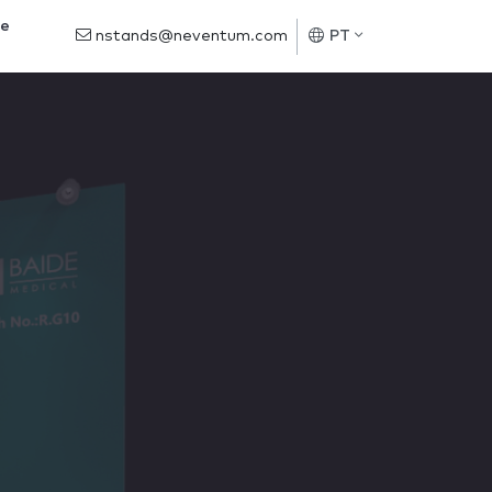
de
nstands@neventum.com
PT