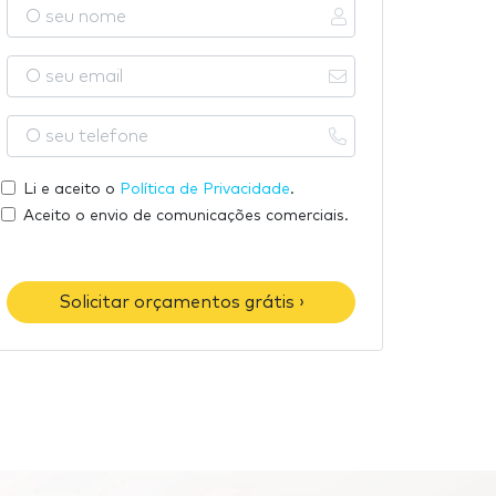
O
s
e
O
u
s
n
e
O
o
u
s
m
e
e
Li e aceito o
Política de Privacidade
.
e
m
u
Aceito o envio de comunicações comerciais.
a
t
i
e
l
l
Solicitar orçamentos grátis ›
e
f
o
n
e