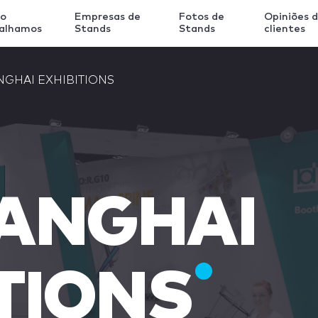
o
Empresas de
Fotos de
Opiniões 
balhamos
Stands
Stands
clientes
NGHAI EXHIBITIONS
HANGHAI
TIONS