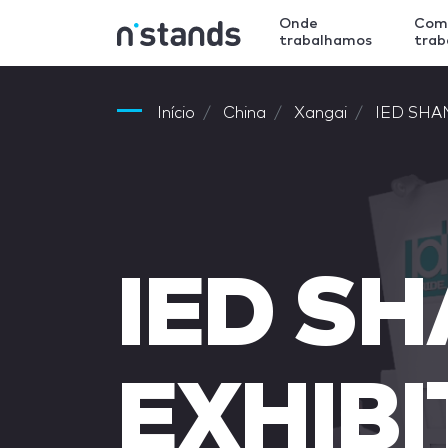
Onde
Com
trabalhamos
tra
Início
China
Xangai
IED SHA
IED S
EXHIBI