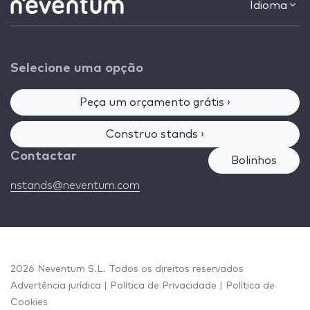
Idioma
Selecione uma opção
Peça um orçamento grátis ›
Construo stands ›
Contactar
Bolinhos
nstands@neventum.com
2026 Neventum S.L. Todos os direitos reservados
Advertência jurídica
|
Política de Privacidade
|
Política de
Cookies