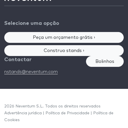
Selecione uma opção
Peça um orçamento grátis ›
Construo stands ›
Contactar
Bolinhos
nstands@neventum.com
2026 Neventum S.L. Todos os direitos reservados
Advertência jurídica
|
Política de Privacidade
|
Política de
Cookies