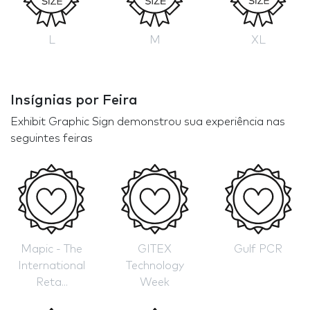
L
M
XL
Insígnias por Feira
Exhibit Graphic Sign demonstrou sua experiência nas
seguintes feiras
Mapic - The
GITEX
Gulf PCR
International
Technology
Reta...
Week