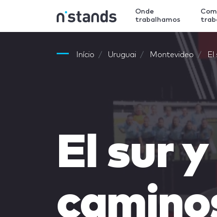
Onde
Com
trabalhamos
tra
Início
Uruguai
Montevideo
El
El sur y
camino