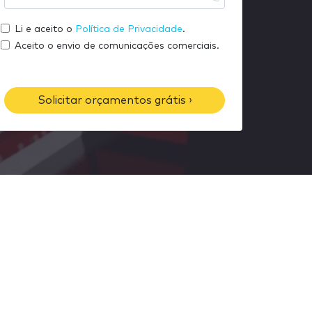
u
s
m
e
e
Li e aceito o
Política de Privacidade
.
e
m
u
Aceito o envio de comunicações comerciais.
a
t
i
e
l
l
Solicitar orçamentos grátis ›
e
f
o
n
e