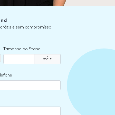
and
, grátis e sem compromisso
Tamanho do Stand
2
m
▾
lefone