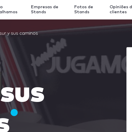
o
Empresas de
Fotos de
Opiniões 
balhamos
Stands
Stands
clientes
 sur y sus caminos
 sus
s