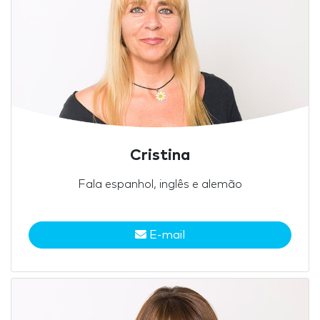
Cristina
Fala espanhol, inglês e alemão
E-mail